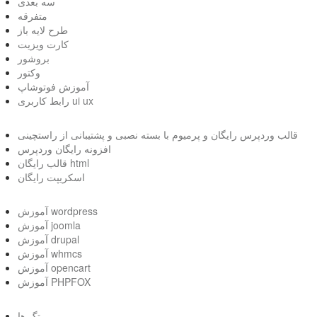
سه بعدی
متفرقه
طرح لایه باز
کارت ویزیت
بروشور
وکتور
آموزش فوتوشاپ
رابط کاربری ui ux
قالب وردپرس رایگان و پرمیوم با بسته نصبی و پشتیبانی از راستچینی
افزونه رایگان وردپرس
قالب رایگان html
اسکریپت رایگان
آموزش wordpress
آموزش joomla
آموزش drupal
آموزش whmcs
آموزش opencart
آموزش PHPFOX
تگ ها