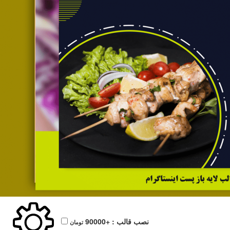
نصب قالب :
+90000
تومان