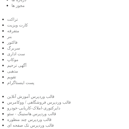
مجوز ها
تراکت
کارت ویزیت
متفرفه
بنر
فاکتور
سربرگ
ست اداری
موکاپ
آگهی ترحیم
مذهبی
تقویم
پست اینستاگرام
قالب وردپرس آموزش آنلاین
قالب وردپرس فروشگاهی / ووکامرس
دایرکتوری-املاک-کاریابی-خودرو
قالب وردپرس هاستینگ - سئو
قالب وردپرس چند منظوره
قالب وردپرس تک صفحه ای