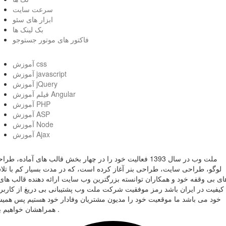
سرعت سایت
ابزار های سئو
بک لینک ها
فاکتور های موتور جستوجو
آموزش css
آموزش javascript
آموزش jQuery
فیلم آموزش Angular
آموزش PHP
آموزش ASP
آموزش Node
آموزش Ajax
ملت وب در سال 1393 فعالیت خود را در چهار بخش قالب های آماده، طر
لوگو، طراحی سایت، طراحی بنر آغاز کرده است، که در مدت بسیار کم با تل
ای بی وقفه خود و همکاران توانسته بزرگترین وب سایت ارائه دهنده قالب های 
کیفیت در ایران باشد رمز موفقیت شرکت ملت وب پشتیبانی بی دریغ از کاربر
خود می باشد ما موقعیت خود را مدیون مشتریان وفادار خود هستیم پس همی
همراهشان خواهیم بود .