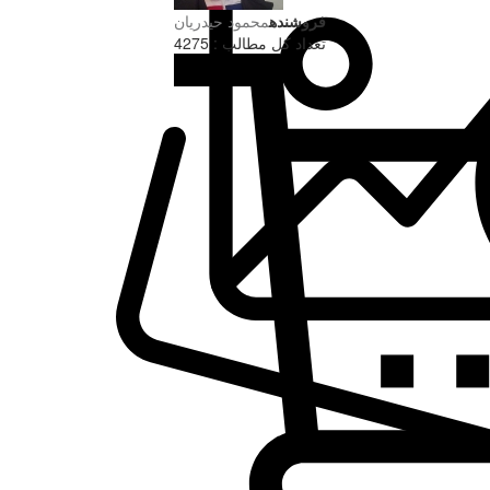
فروشنده
محمود حیدریان
تعداد کل مطالب : 4275