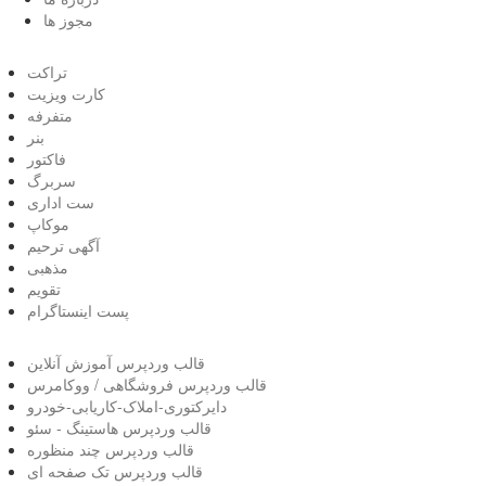
مجوز ها
تراکت
کارت ویزیت
متفرفه
بنر
فاکتور
سربرگ
ست اداری
موکاپ
آگهی ترحیم
مذهبی
تقویم
پست اینستاگرام
قالب وردپرس آموزش آنلاین
قالب وردپرس فروشگاهی / ووکامرس
دایرکتوری-املاک-کاریابی-خودرو
قالب وردپرس هاستینگ - سئو
قالب وردپرس چند منظوره
قالب وردپرس تک صفحه ای