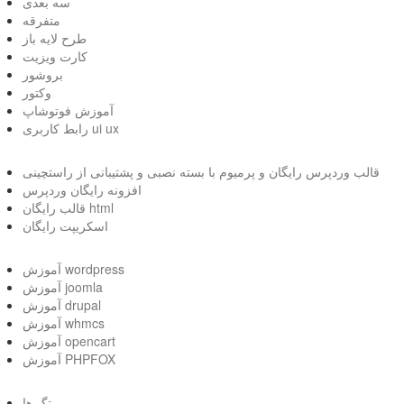
سه بعدی
متفرقه
طرح لایه باز
کارت ویزیت
بروشور
وکتور
آموزش فوتوشاپ
رابط کاربری ui ux
قالب وردپرس رایگان و پرمیوم با بسته نصبی و پشتیبانی از راستچینی
افزونه رایگان وردپرس
قالب رایگان html
اسکریپت رایگان
آموزش wordpress
آموزش joomla
آموزش drupal
آموزش whmcs
آموزش opencart
آموزش PHPFOX
تگ ها