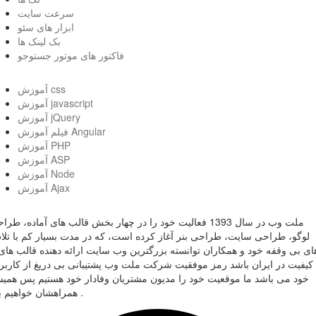
سرعت سایت
ابزار های سئو
بک لینک ها
فاکتور های موتور جستوجو
آموزش css
آموزش javascript
آموزش jQuery
فیلم آموزش Angular
آموزش PHP
آموزش ASP
آموزش Node
آموزش Ajax
ملت وب در سال 1393 فعالیت خود را در چهار بخش قالب های آماده، طر
لوگو، طراحی سایت، طراحی بنر آغاز کرده است، که در مدت بسیار کم با تل
ای بی وقفه خود و همکاران توانسته بزرگترین وب سایت ارائه دهنده قالب های 
کیفیت در ایران باشد رمز موفقیت شرکت ملت وب پشتیبانی بی دریغ از کاربر
خود می باشد ما موقعیت خود را مدیون مشتریان وفادار خود هستیم پس همی
همراهشان خواهیم بود .