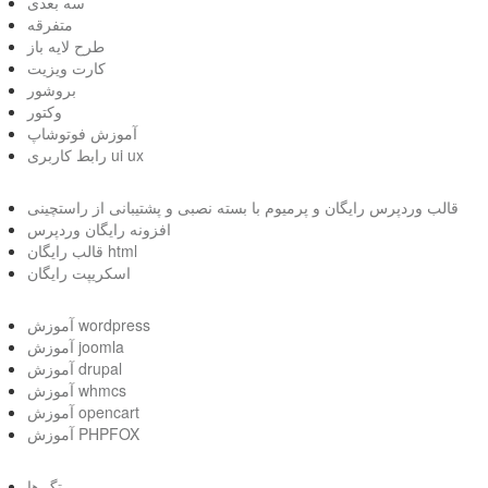
سه بعدی
متفرقه
طرح لایه باز
کارت ویزیت
بروشور
وکتور
آموزش فوتوشاپ
رابط کاربری ui ux
قالب وردپرس رایگان و پرمیوم با بسته نصبی و پشتیبانی از راستچینی
افزونه رایگان وردپرس
قالب رایگان html
اسکریپت رایگان
آموزش wordpress
آموزش joomla
آموزش drupal
آموزش whmcs
آموزش opencart
آموزش PHPFOX
تگ ها