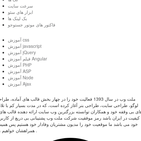
سرعت سایت
ابزار های سئو
بک لینک ها
فاکتور های موتور جستوجو
آموزش css
آموزش javascript
آموزش jQuery
فیلم آموزش Angular
آموزش PHP
آموزش ASP
آموزش Node
آموزش Ajax
ملت وب در سال 1393 فعالیت خود را در چهار بخش قالب های آماده، طر
لوگو، طراحی سایت، طراحی بنر آغاز کرده است، که در مدت بسیار کم با تل
ای بی وقفه خود و همکاران توانسته بزرگترین وب سایت ارائه دهنده قالب های 
کیفیت در ایران باشد رمز موفقیت شرکت ملت وب پشتیبانی بی دریغ از کاربر
خود می باشد ما موقعیت خود را مدیون مشتریان وفادار خود هستیم پس همی
همراهشان خواهیم بود .