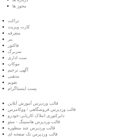
مجوز ها
تراکت
کارت ویزیت
متفرفه
بنر
فاکتور
سربرگ
ست اداری
موکاپ
آگهی ترحیم
مذهبی
تقویم
پست اینستاگرام
قالب وردپرس آموزش آنلاین
قالب وردپرس فروشگاهی / ووکامرس
دایرکتوری-املاک-کاریابی-خودرو
قالب وردپرس هاستینگ - سئو
قالب وردپرس چند منظوره
قالب وردپرس تک صفحه ای