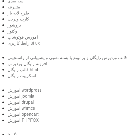
سه بعدی
متفرقه
طرح لایه باز
کارت ویزیت
بروشور
وکتور
آموزش فوتوشاپ
رابط کاربری ui ux
قالب وردپرس رایگان و پرمیوم با بسته نصبی و پشتیبانی از راستچینی
افزونه رایگان وردپرس
قالب رایگان html
اسکریپت رایگان
آموزش wordpress
آموزش joomla
آموزش drupal
آموزش whmcs
آموزش opencart
آموزش PHPFOX
تگ ها