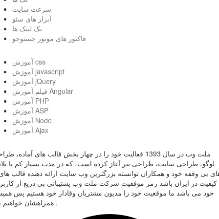
سرعت سایت
ابزار های سئو
بک لینک ها
فاکتور های موتور جستوجو
آموزش css
آموزش javascript
آموزش jQuery
فیلم آموزش Angular
آموزش PHP
آموزش ASP
آموزش Node
آموزش Ajax
ملت وب در سال 1393 فعالیت خود را در چهار بخش قالب های آماده، طر
لوگو، طراحی سایت، طراحی بنر آغاز کرده است، که در مدت بسیار کم با تل
ای بی وقفه خود و همکاران توانسته بزرگترین وب سایت ارائه دهنده قالب های 
کیفیت در ایران باشد رمز موفقیت شرکت ملت وب پشتیبانی بی دریغ از کاربر
خود می باشد ما موقعیت خود را مدیون مشتریان وفادار خود هستیم پس همی
همراهشان خواهیم بود .