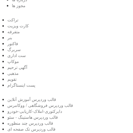
مجوز ها
تراکت
کارت ویزیت
متفرفه
بنر
فاکتور
سربرگ
ست اداری
موکاپ
آگهی ترحیم
مذهبی
تقویم
پست اینستاگرام
قالب وردپرس آموزش آنلاین
قالب وردپرس فروشگاهی / ووکامرس
دایرکتوری-املاک-کاریابی-خودرو
قالب وردپرس هاستینگ - سئو
قالب وردپرس چند منظوره
قالب وردپرس تک صفحه ای