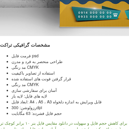
مشخصات گرافیکی تراکت
فرمت فایل psd
طراحی منحصر به فرد و مدرن
مد رنگی CMYK
استفاده از تصاویر باکیفیت
قرار گرفتن فونت های استفاده شده
مد رنگی CMYK
آسان برای سفارشی سازی
لایه های فایل: لایه باز
ابعاد فایل: A4 ، A5 ، A3 قابل ویرایش به اندازه دلخواه
رزولوشن: 300dpi
حجم فایل فشرده: 63 مگابایت
برای کاهش حجم فایل و سهولت در دانلود مقایس فایل بنر ۱۰ برابر کوچک تر
( بدون افت کیفیت ) شده است ، جهت آماده سازی فایل برای چاپ، سایز