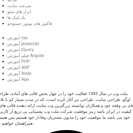
سرعت سایت
ابزار های سئو
بک لینک ها
فاکتور های موتور جستوجو
آموزش css
آموزش javascript
آموزش jQuery
فیلم آموزش Angular
آموزش PHP
آموزش ASP
آموزش Node
آموزش Ajax
ملت وب در سال 1393 فعالیت خود را در چهار بخش قالب های آماده، طر
لوگو، طراحی سایت، طراحی بنر آغاز کرده است، که در مدت بسیار کم با تل
ای بی وقفه خود و همکاران توانسته بزرگترین وب سایت ارائه دهنده قالب های 
کیفیت در ایران باشد رمز موفقیت شرکت ملت وب پشتیبانی بی دریغ از کاربر
خود می باشد ما موقعیت خود را مدیون مشتریان وفادار خود هستیم پس همی
همراهشان خواهیم بود .