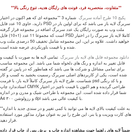
**متفاوت، منحصربه فرد، فونت های رایگان هدیه، تنوع رنگی بالا**
پکیج 10 طرح آماده سربرگ
شماره 3 **مجموعه ای که هم اکنون در اختیار
دارید، حاوی 10 عدد فایل PSD سربرگ لایه باز می باشد که برای اولین بار در
ملت وب به صورت رایگان یک عدد سربرگ اضافه در مجموعه قرار گرفته
است که مجموعا 11 عدد (1+10) فایل PSD کاملا لایه باز سربرگ را در اختیار
خواهید داشت. علاوه بر این، این مجموعه شامل تخفیف 50 درصدی ملت وب
شده و با قیمت باورنکردی عرضه شده است.
دانلود مجموعه فایل های لایه باز سربرگ
تمامی لایه ها به صورت با کیفیت و
قابل تغییر به اندازه و رنگ های دلخواه شما می باشد. این مجموعه مناسب
برای تمامی مشاغل و شرکت ها می باشد که همانطور که در پایین تر گفته
شده است، یکی از کاربردهای اصلی سربرگ رسمیت بخشید به کسب و کار
شماست. طرح لایه باز سربرگ کاملاً لایه باز، با فرمت psd و با کد رنگی
استادندارد چاپ CMYK طراحی گردیده و هم اکنون با قیمت ناچیز در اختیار
شما قرار داده شده است. این مجموعه با طراحی شیک و مدرن و در اندازه
A4 و رزولوشن ۳۰۰ dpi با کیفیت عالی می باشد.
**به علت کیفیت بالای لایه ها می توانید با کمی تغییر و در سندی جدید با اندازه
های کارت ویزیت و یا بنر، این طرح را نیز به عنوان موارد مذکور مورد استفاده
قرار دهید.
ضمناً لایه های راهنما جهت مشاهده اندازه چاپ و برش پس از چاپ قرار داده