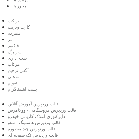
مجوز ها
تراکت
کارت ویزیت
متفرفه
بنر
فاکتور
سربرگ
ست اداری
موکاپ
آگهی ترحیم
مذهبی
تقویم
پست اینستاگرام
قالب وردپرس آموزش آنلاین
قالب وردپرس فروشگاهی / ووکامرس
دایرکتوری-املاک-کاریابی-خودرو
قالب وردپرس هاستینگ - سئو
قالب وردپرس چند منظوره
قالب وردپرس تک صفحه ای