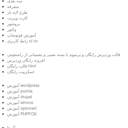
سه بعدی
متفرقه
طرح لایه باز
کارت ویزیت
بروشور
وکتور
آموزش فوتوشاپ
رابط کاربری ui ux
قالب وردپرس رایگان و پرمیوم با بسته نصبی و پشتیبانی از راستچینی
افزونه رایگان وردپرس
قالب رایگان html
اسکریپت رایگان
آموزش wordpress
آموزش joomla
آموزش drupal
آموزش whmcs
آموزش opencart
آموزش PHPFOX
تگ ها