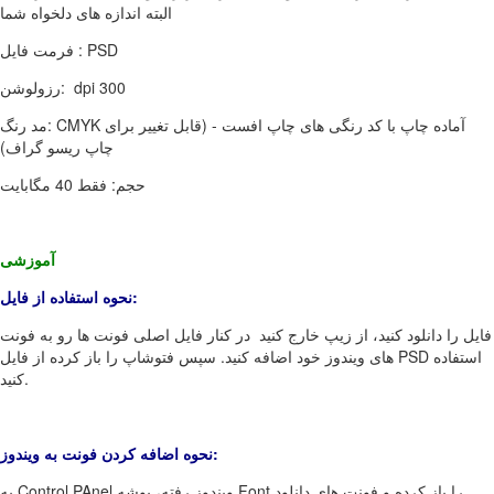
البته اندازه های دلخواه شما
فرمت فایل : PSD
رزولوشن: dpi 300
مد رنگ: CMYK آماده چاپ با کد رنگی های چاپ افست - (قابل تغییر برای
چاپ ریسو گراف)
حجم: فقط 40 مگابایت
آموزشی
نحوه استفاده از فایل:
فایل را دانلود کنید، از زیپ خارج کنید در کنار فایل اصلی فونت ها رو به فونت
های ویندوز خود اضافه کنید. سپس فتوشاپ را باز کرده از فایل PSD استفاده
کنید.
نحوه اضافه کردن فونت به ویندوز:
به Control PAnel ویندوز رفته، پوشه Font را باز کرده و فونت های دانلود