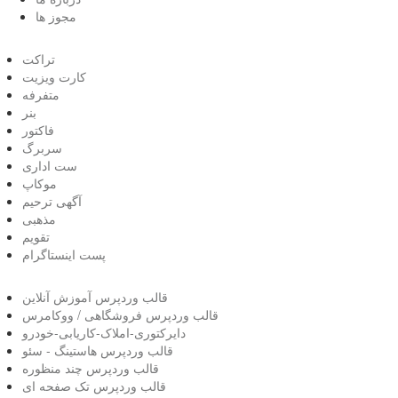
مجوز ها
تراکت
کارت ویزیت
متفرفه
بنر
فاکتور
سربرگ
ست اداری
موکاپ
آگهی ترحیم
مذهبی
تقویم
پست اینستاگرام
قالب وردپرس آموزش آنلاین
قالب وردپرس فروشگاهی / ووکامرس
دایرکتوری-املاک-کاریابی-خودرو
قالب وردپرس هاستینگ - سئو
قالب وردپرس چند منظوره
قالب وردپرس تک صفحه ای