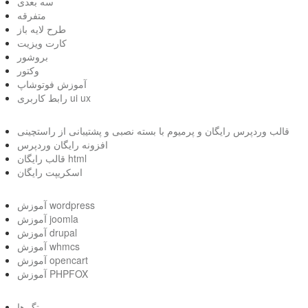
سه بعدی
متفرقه
طرح لایه باز
کارت ویزیت
بروشور
وکتور
آموزش فوتوشاپ
رابط کاربری ui ux
قالب وردپرس رایگان و پرمیوم با بسته نصبی و پشتیبانی از راستچینی
افزونه رایگان وردپرس
قالب رایگان html
اسکریپت رایگان
آموزش wordpress
آموزش joomla
آموزش drupal
آموزش whmcs
آموزش opencart
آموزش PHPFOX
تگ ها