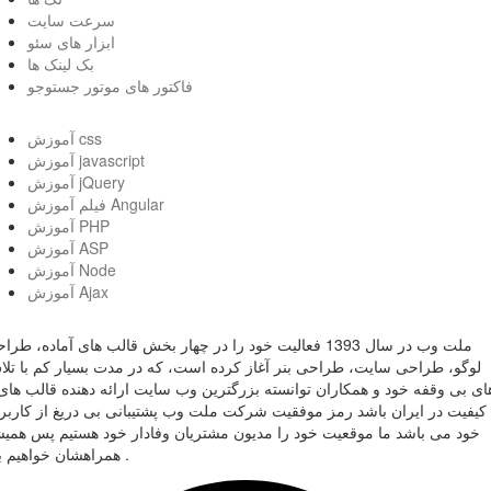
سرعت سایت
ابزار های سئو
بک لینک ها
فاکتور های موتور جستوجو
آموزش css
آموزش javascript
آموزش jQuery
فیلم آموزش Angular
آموزش PHP
آموزش ASP
آموزش Node
آموزش Ajax
ملت وب در سال 1393 فعالیت خود را در چهار بخش قالب های آماده، طر
لوگو، طراحی سایت، طراحی بنر آغاز کرده است، که در مدت بسیار کم با تل
ای بی وقفه خود و همکاران توانسته بزرگترین وب سایت ارائه دهنده قالب های 
کیفیت در ایران باشد رمز موفقیت شرکت ملت وب پشتیبانی بی دریغ از کاربر
خود می باشد ما موقعیت خود را مدیون مشتریان وفادار خود هستیم پس همی
همراهشان خواهیم بود .