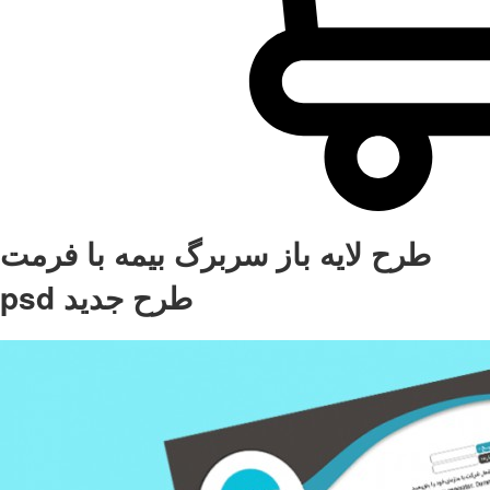
طرح لایه باز سربرگ بیمه با فرمت
psd طرح جدید