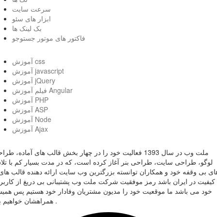
سرعت سایت
ابزار های سئو
بک لینک ها
فاکتور های موتور جستوجو
آموزش css
آموزش javascript
آموزش jQuery
فیلم آموزش Angular
آموزش PHP
آموزش ASP
آموزش Node
آموزش Ajax
ملت وب در سال 1393 فعالیت خود را در چهار بخش قالب های آماده، طر
لوگو، طراحی سایت، طراحی بنر آغاز کرده است، که در مدت بسیار کم با تل
ای بی وقفه خود و همکاران توانسته بزرگترین وب سایت ارائه دهنده قالب های 
کیفیت در ایران باشد رمز موفقیت شرکت ملت وب پشتیبانی بی دریغ از کاربر
خود می باشد ما موقعیت خود را مدیون مشتریان وفادار خود هستیم پس همی
همراهشان خواهیم بود .