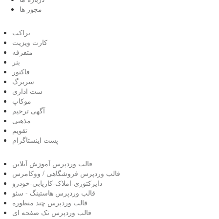
مجوز ها
تراکت
کارت ویزیت
متفرفه
بنر
فاکتور
سربرگ
ست اداری
موکاپ
آگهی ترحیم
مذهبی
تقویم
پست اینستاگرام
قالب وردپرس آموزش آنلاین
قالب وردپرس فروشگاهی / ووکامرس
دایرکتوری-املاک-کاریابی-خودرو
قالب وردپرس هاستینگ - سئو
قالب وردپرس چند منظوره
قالب وردپرس تک صفحه ای