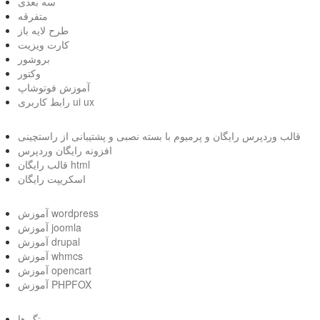
سه بعدی
متفرقه
طرح لایه باز
کارت ویزیت
بروشور
وکتور
آموزش فوتوشاپ
رابط کاربری ui ux
قالب وردپرس رایگان و پرمیوم با بسته نصبی و پشتیبانی از راستچینی
افزونه رایگان وردپرس
قالب رایگان html
اسکریپت رایگان
آموزش wordpress
آموزش joomla
آموزش drupal
آموزش whmcs
آموزش opencart
آموزش PHPFOX
تگ ها