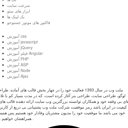
سرعت سایت
ابزار های سئو
بک لینک ها
فاکتور های موتور جستوجو
آموزش css
آموزش javascript
آموزش jQuery
فیلم آموزش Angular
آموزش PHP
آموزش ASP
آموزش Node
آموزش Ajax
ملت وب در سال 1393 فعالیت خود را در چهار بخش قالب های آماده، طر
لوگو، طراحی سایت، طراحی بنر آغاز کرده است، که در مدت بسیار کم با تل
ای بی وقفه خود و همکاران توانسته بزرگترین وب سایت ارائه دهنده قالب های 
کیفیت در ایران باشد رمز موفقیت شرکت ملت وب پشتیبانی بی دریغ از کاربر
خود می باشد ما موقعیت خود را مدیون مشتریان وفادار خود هستیم پس همی
همراهشان خواهیم بود .