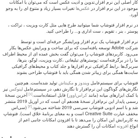
کار اصلی این نرم افزار,تدوین و ادیت عکس است که می‌توان با امکانات
موجود در این نرم افزار در
عکس‌ها
تغیرات بسیار زیاد و متنوع ای را به وجو
آورد.
در نرم افزار فتوشاپ شما میتوانید طرح هایی مثل کارت ویزیت ، تراکت ،
پوستر ، بنر ، تقویم ، ست اداری و... را طراحی کنید.
نرم افزار فتوشاپ یک نرم افزار ویرایشگر حرفه‌ای است و توسط
شرکت Adobe توسعه یافته‌است که برای ساخت و ویرایش عکس‌ها بکار
می‌رود. کاربردهای فتوشاپ را می‌توان گفت بخش عمده ای از محیط اطراف
ما را در برگرفته‌است :پوسترهای تبلیغاتی ،کارت ویزیت، لوگو، بنرها،
سربرگ‌ها ،رابط گرافیکی نرم افزارها و جلد کتاب و محیط‌های گرافیکی
سایت‌ها همگی برای زیباتر شدن همگی باید با فتوشاپ طراحی بشوند
فتوشاپ برای سیستم‌عامل
ویندوز
و
مکینتاش
تولید شده‌است. هم‌چنین
نگارش‌های گوناگون این نرم‌افزار تا نگارش دهم، در سیستم‌عامل
لینوکس
نیز
[۱]
با کمک ابزارهای میانه (مانند
کراس‌اوور
) قابل استفاده‌است.
آخرین نسخهٔ
رسمی پایدار این نرم‌افزار نسخهٔ هجدهم آن است که در آوریل 2019 منتشر
[۲]
شد و با اسم ادوبی فتوشاپ سی‌سی 2019 شناخته می‌شود.
(سی‌اس
مخفف عبارت Creative Suite است و به معنای برنامهٔ خلاق است). فتوشاپ
به کاربرانش این امکان را می‌دهد تا با افزودن امکانات جانبی اعم از
انواع
افزونه
امکانات آن را گسترش دهند