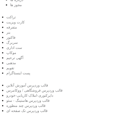
مجوز ها
تراکت
کارت ویزیت
متفرفه
بنر
فاکتور
سربرگ
ست اداری
موکاپ
آگهی ترحیم
مذهبی
تقویم
پست اینستاگرام
قالب وردپرس آموزش آنلاین
قالب وردپرس فروشگاهی / ووکامرس
دایرکتوری-املاک-کاریابی-خودرو
قالب وردپرس هاستینگ - سئو
قالب وردپرس چند منظوره
قالب وردپرس تک صفحه ای