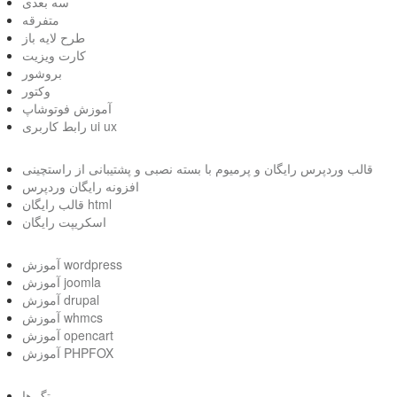
سه بعدی
متفرقه
طرح لایه باز
کارت ویزیت
بروشور
وکتور
آموزش فوتوشاپ
رابط کاربری ui ux
قالب وردپرس رایگان و پرمیوم با بسته نصبی و پشتیبانی از راستچینی
افزونه رایگان وردپرس
قالب رایگان html
اسکریپت رایگان
آموزش wordpress
آموزش joomla
آموزش drupal
آموزش whmcs
آموزش opencart
آموزش PHPFOX
تگ ها