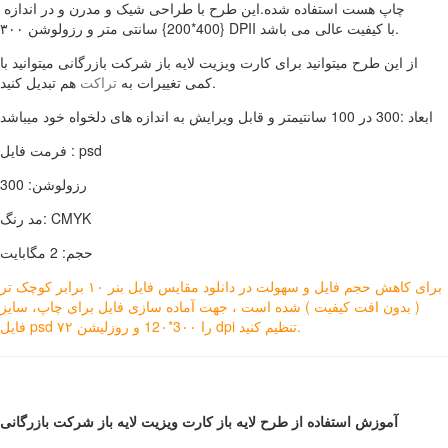
چاپ هست استفاده شده.این طرح با طراحی شیک و مدرن و در اندازه
{400*200} سانتی متر و رزولوشن ۳۰۰ DPII با کیفیت عالی می باشد.
از این طرح میتوانید برای کارت ویزیت لایه باز شرکت بازرگانی میتوانید با
هم تبدیل کنید.
کمی تغییرات به
تراکت
ابعاد :300 در 100 سانتیمتر و قابل ویرایش به اندازه های دلخواه خود میباشد
فرمت فایل : psd
رزولوشن: 300
مد رنگ: CMYK
حجم: 2 مگابایت
برای کاهش حجم فایل و سهولت در دانلود مقایس فایل بنر ۱۰ برابر کوچک تر
( بدون افت کیفیت ) شده است ، جهت آماده سازی فایل برای چاپ، سایز
فایل psd را 3۰۰*12۰ و روزلیشن ۷۲ dpi تنظیم کنید.
آموزش استفاده از طرح لایه باز کارت ویزیت لایه باز شرکت بازرگانی